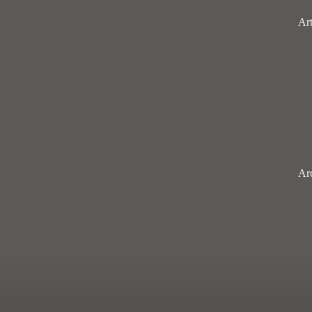
rés
Art
Ar