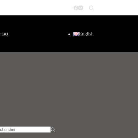
tact
English
cun