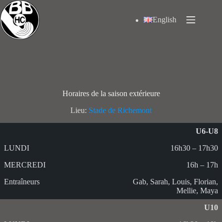
Passer
au
English
contenu
Horaires de la saison extérieure
Lieu:
Stade de Richemont
U6-U8
16h30 – 17h30
16h – 17h
Gab, Sarah, Louis, Florian,
Mellie, Maya
U10