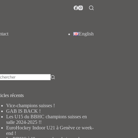
tact
English
cun
ultat
icles récents
Vice-champions suisses !
GAB IS BACK !
Les U15 du BBHC champions suisses en
salle 2024-2025 !!
EuroHockey Indoor U21 à Genève ce week-
end !