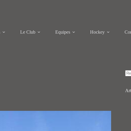
s
Le Club
Equipes
Hockey
Con
Au
rés
Art